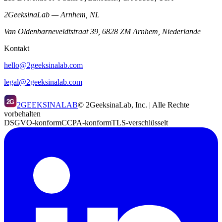
2GeeksinaLab — Arnhem, NL
Van Oldenbarneveldtstraat 39, 6828 ZM Arnhem, Niederlande
Kontakt
hello@2geeksinalab.com
legal@2geeksinalab.com
2G
2GEEKSINALAB
© 2GeeksinaLab, Inc. | Alle Rechte
vorbehalten
DSGVO-konform
CCPA-konform
TLS-verschlüsselt