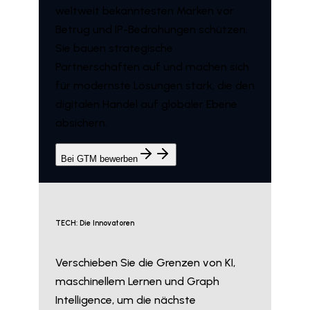
weltweit bekanntesten Marken vor
Betrug und IP-Bedrohungen schützen.
Sie bauen strategische
Partnerschaften auf und machen sich
für modernste Lösungen stark, die den
digitalen Handel auf globaler Ebene
absichern.
Bei GTM bewerben
TECH: Die Innovatoren
Verschieben Sie die Grenzen von KI,
maschinellem Lernen und Graph
Intelligence, um die nächste