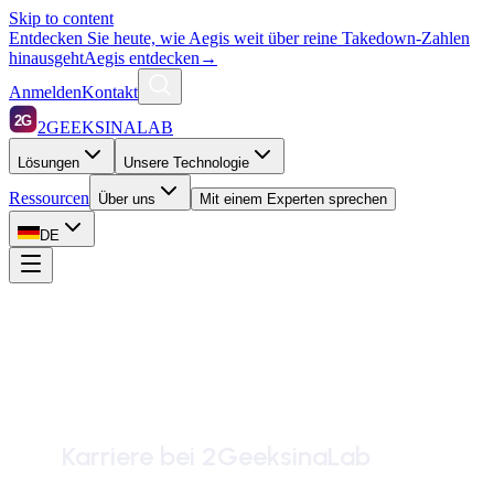
Skip to content
Entdecken Sie heute, wie Aegis weit über reine Takedown-Zahlen
hinausgeht
Aegis entdecken
→
Anmelden
Kontakt
2G
2GEEKSINALAB
Lösungen
Unsere Technologie
Ressourcen
Über uns
Mit einem Experten sprechen
DE
Karriere bei 2GeeksinaLab