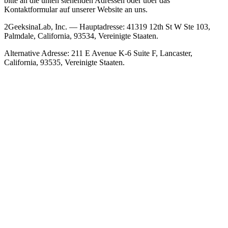
bitte an die unten stehenden Adressen oder über das
Kontaktformular auf unserer Website an uns.
2GeeksinaLab, Inc. — Hauptadresse: 41319 12th St W Ste 103,
Palmdale, California, 93534, Vereinigte Staaten.
Alternative Adresse: 211 E Avenue K-6 Suite F, Lancaster,
California, 93535, Vereinigte Staaten.