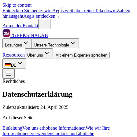
Skip to content
Entdecken Sie heute, wie Aegis weit über reine Takedown-Zahlen
hinausgeht
Aegis entdecken
→
Anmelden
Kontakt
2G
2GEEKSINALAB
Lösungen
Unsere Technologie
Ressourcen
Über uns
Mit einem Experten sprechen
DE
Rechtliches
Datenschutzerklärung
Zuletzt aktualisiert:
24. April 2025
Auf dieser Seite
Einleitung
Von uns erhobene Informationen
Wie wir Ihre
Informationen verwenden
Cookies und ähnliche