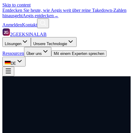
Skip to content
Entdecken Sie heute, wie Aegis weit über reine Takedown-Zahlen
hinausgeht
Aegis entdecken
→
Anmelden
Kontakt
2G
2GEEKSINALAB
Lösungen
Unsere Technologie
Ressourcen
Über uns
Mit einem Experten sprechen
DE