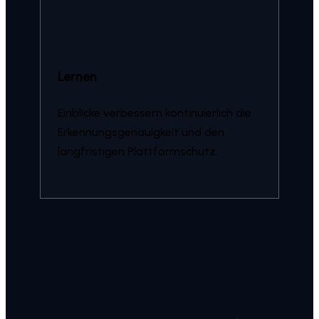
Lernen
Einblicke verbessern kontinuierlich die
Erkennungsgenauigkeit und den
langfristigen Plattformschutz.