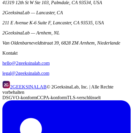
41319 12th St W Ste 103, Palmdale, CA 93534, USA
2GeeksinaLab — Lancaster, CA
211 E Avenue K-6 Suite F, Lancaster, CA 93535, USA
2GeeksinaLab — Arnhem, NL
Van Oldenbarneveldtstraat 39, 6828 ZM Arnhem, Niederlande
Kontakt
hello@2geeksinalab.com
legal@2geeksinalab.com
2G
2GEEKSINALAB
© 2GeeksinaLab, Inc. | Alle Rechte
vorbehalten
DSGVO-konform
CCPA-konform
TLS-verschlüsselt