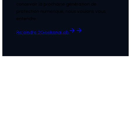
concevoir la prochaine génération de
protection numérique, nous voulons vous
entendre.
Rejoindre 2GeeksinaLab