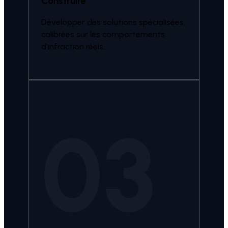
Construire
Développer des solutions spécialisées,
calibrées sur les comportements
d'infraction réels.
03