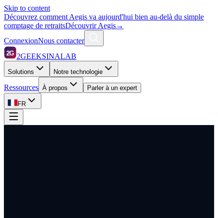
Skip to content
Découvrez comment Aegis va aujourd'hui bien au-delà du simple
comptage de retraits
Découvrir Aegis
→
Connexion
Nous contacter
2G
2GEEKSINALAB
Solutions
Notre technologie
Ressources
À propos
Parler à un expert
FR