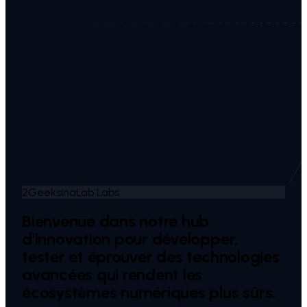
2GeeksinaLab Labs
Bienvenue dans notre
hub
d'innovation
pour développer,
tester et éprouver des technologies
avancées qui rendent les
écosystèmes numériques plus sûrs.