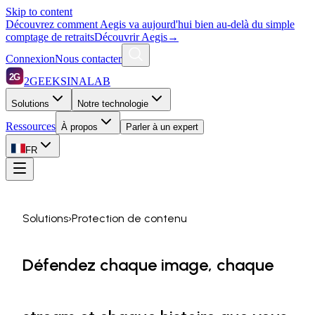
Skip to content
Découvrez comment Aegis va aujourd'hui bien au-delà du simple
comptage de retraits
Découvrir Aegis
→
Connexion
Nous contacter
2G
2GEEKSINALAB
Solutions
Notre technologie
Ressources
À propos
Parler à un expert
FR
Solutions
›
Protection de contenu
Défendez chaque image,
chaque