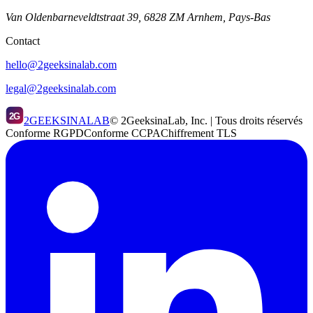
Van Oldenbarneveldtstraat 39, 6828 ZM Arnhem, Pays-Bas
Contact
hello@2geeksinalab.com
legal@2geeksinalab.com
2G
2GEEKSINALAB
© 2GeeksinaLab, Inc. | Tous droits réservés
Conforme RGPD
Conforme CCPA
Chiffrement TLS