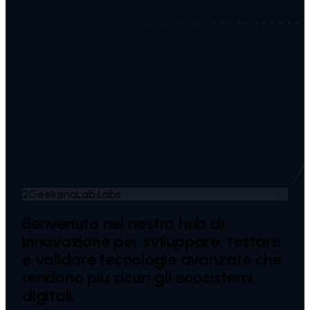
2GeeksinaLab Labs
Benvenuto nel nostro
hub di
innovazione
per sviluppare, testare
e validare tecnologie avanzate che
rendono più sicuri gli ecosistemi
digitali.