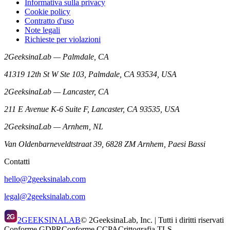
Informativa sulla privacy
Cookie policy
Contratto d'uso
Note legali
Richieste per violazioni
2GeeksinaLab — Palmdale, CA
41319 12th St W Ste 103, Palmdale, CA 93534, USA
2GeeksinaLab — Lancaster, CA
211 E Avenue K-6 Suite F, Lancaster, CA 93535, USA
2GeeksinaLab — Arnhem, NL
Van Oldenbarneveldtstraat 39, 6828 ZM Arnhem, Paesi Bassi
Contatti
hello@2geeksinalab.com
legal@2geeksinalab.com
2G
2GEEKSINALAB
© 2GeeksinaLab, Inc. | Tutti i diritti riservati
Conforme GDPR
Conforme CCPA
Crittografia TLS