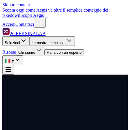
Skip to content
Scopra oggi come Aegis va oltre il semplice conteggio dei
takedown
Scopri Aegis
→
Accedi
Contattaci
2G
2GEEKSINALAB
Soluzioni
La nostra tecnologia
Risorse
Chi siamo
Parla con un esperto
IT