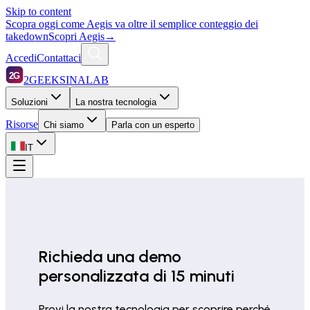
Skip to content
Scopra oggi come Aegis va oltre il semplice conteggio dei
takedown
Scopri Aegis
→
Accedi
Contattaci
2G
2GEEKSINALAB
Soluzioni
La nostra tecnologia
Risorse
Chi siamo
Parla con un esperto
IT
Richieda una demo
personalizzata di 15 minuti
Provi la nostra tecnologia per scoprire perché