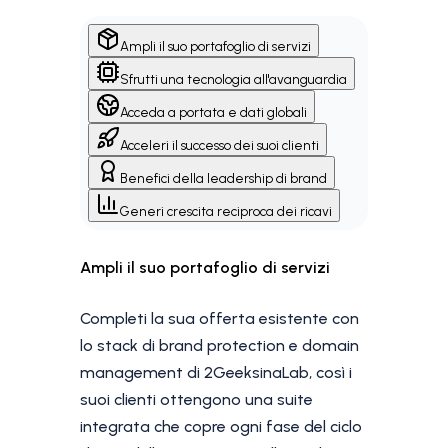
Ampli il suo portafoglio di servizi
Sfrutti una tecnologia all'avanguardia
Acceda a portata e dati globali
Acceleri il successo dei suoi clienti
Benefici della leadership di brand
Generi crescita reciproca dei ricavi
Ampli il suo portafoglio di servizi
Completi la sua offerta esistente con
lo stack di brand protection e domain
management di 2GeeksinaLab, così i
suoi clienti ottengono una suite
integrata che copre ogni fase del ciclo