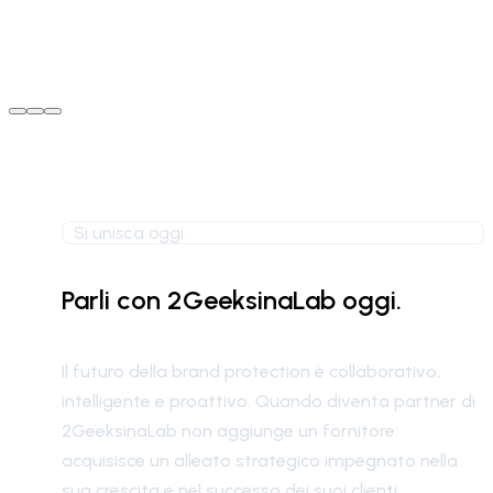
Si unisca oggi
Parli con 2GeeksinaLab oggi.
Il futuro della brand protection è collaborativo,
intelligente e proattivo. Quando diventa partner di
2GeeksinaLab non aggiunge un fornitore:
acquisisce un alleato strategico impegnato nella
sua crescita e nel successo dei suoi clienti.