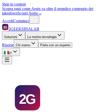
Skip to content
Scopra oggi come Aegis va oltre il semplice conteggio dei
takedown
Scopri Aegis
→
Accedi
Contattaci
2G
2GEEKSINALAB
Soluzioni
La nostra tecnologia
Risorse
Chi siamo
Parla con un esperto
IT
2G